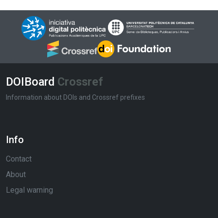
DOIBoard
Crossref
Information about DOIs and Crossref prefixes
Info
Contact
About
Legal warning