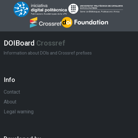
DOIBoard
Crossref
Information about DOIs and Crossref prefixes
Info
Contact
About
Legal warning