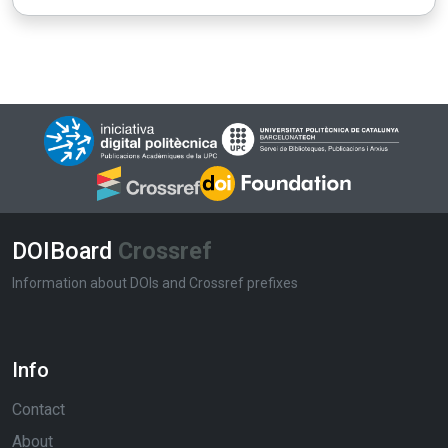
DOIBoard
Crossref
Information about DOIs and Crossref prefixes
Info
Contact
About